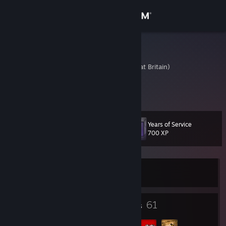
Sign in
Store
balrog
United Kingdom (Great Britain)
Community
About
Years of Service
Level
Support
111
700 XP
Change language
Currently Offline
Get the Steam Mobile App
View desktop website
254
61
Badges
Groups