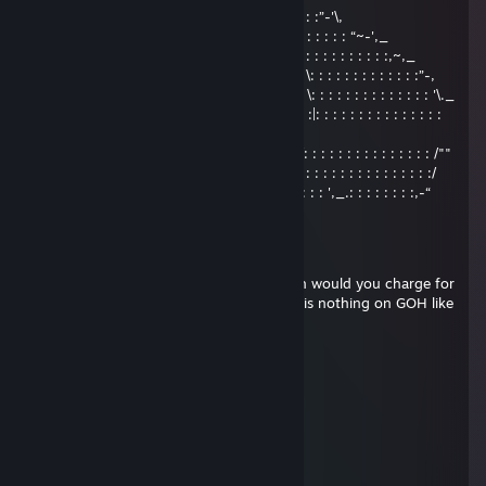
| : : : : : : : : : : : : : : : : : : : : : : : : : : : : : : : : :”-'\,
...\ : : : : : : : : : :'\: : : : : : : : : : : : : :~,,: : : : : : : : : “~-',_
... \: : : : : : : : : : :\: /: : : : : : : : : : : : : : : “,: : : : : : : : : : :,~,_
... .\: : : : : : : : : : :\|: : : : : : : : :_._ : : : : : : \: : : : : : : : : : : : :”-,
... ...\: : : : : : : : : : \: : : : : : : : ( O ) : : : : : : \: : : : : : : : : : : : : : '\._
... ... .\ : : : : : : : : : '\': : : : : : : :"*": : : : : : : :|: : : : : : : : : : : : : : :
|0)
... ... ...\ : : : : : : : : : '\: : : : : : : : : : : : : : : :/: : : : : : : : : : : : : : : /""
... ... .....\ : : : : : : : : : \: : : : : : : : : : : : : ,-“: : : : : : : : : : : : : : : :/
... ... ... ...\ : : : : : : : : : \: : : : : : : : : _=" : : : : : ',_.: : : : : : : :,-“
Bearcub
Nov 11, 2025 @ 5:38pm
You can DM me if need be but how much would you charge for
a Yugoslav War mod or mission set? The is nothing on GOH like
this. Mowas2 has the Warway mod.
`voltra
Jun 24, 2025 @ 8:42pm
mom said its my turn on the xbox u spaz
corny on the bob
Mar 25, 2025 @ 4:17pm