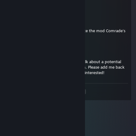
+rep coachs bbc was amazing
STALKER
Feb 2, 2025 @ 9:33am
Dear friend, we strongly ask you to update the mod Comrade's
COLD WAR Skins ported by FEDOROV.
Fye
Sep 1, 2024 @ 11:03am
Hi! I'm sending you a friend request to talk about a potential
small Call to Arms: GOH mod commission. Please add me back
or respond here to let me know if you're interested!
<
>