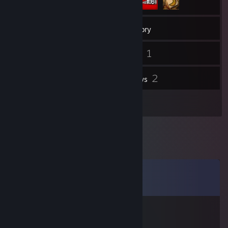
53
Games
Inventory
145
1
Screenshots
Videos
4
2
Workshop Items
Reviews
1
Artwork
Comments
View all
48
comments
`Messiah
Jul 2 @ 2:40am