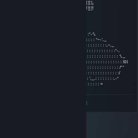
⣴⣿⣿⣿⣿⣿⣿⣿⣿⣿⣷⣶⣶⣶⣾⣶⣶⣴⣾⣿⣿⣿⣿⣿⣿⢿⣿⣿⣧
⣿⣿⣿⠿⢿⣿⣿⣿⣿⣿⣿⣿⣿⣿⣿⣿⣿⣿⣿⣿⣿⣿⣿⣿⣿⠿⠿⣿⡿
de_nuke employee
Aug 25, 2022 @ 1:33pm
..| : : : : : : : : : : : : : : : : : : : : : : : : : : : : : : : : :”-'\,
...\ : : : : : : : : : :'\: : : : : : : : : : : : : :~,,: : : : : : : : : “~-',_
... \: : : : : : : : : : :\: /: : : : : : : : : : : : : : : “,: : : : : : : : : : :,~,_
... .\: : : : : : : : : : :\|: : : : : : : : :_._ : : : : : : \: : : : : : : : : : : : :”-,
... ...\: : : : : : : : : : \: : : : : : : : ( O ) : : : : : : \: : : : : : : : : : : : : : '\._
... ... .\ : : : : : : : : : '\': : : : : : : :"*": : : : : : : :|: : : : : : : : : : : : : : : |0)
... ... ...\ : : : : : : : : : '\: : : : : : : : : : : : : : : :/: : : : : : : : : : : : : : : /""
... ... .....\ : : : : : : : : : \: : : : : : : : : : : : : ,-“: : : : : : : : : : : : : : : :/
... ... ... ...\ : : : : : : : : : \: : : : : : : : : _=" : : : : : ',_.: : : : : : : :,-“
... ... ... ... \,: : : : : : : : : \: :"”'~---~”" : : : : : : : : : : : : =
<
>