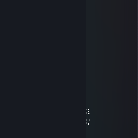
Aug 3, 2025 @ 10:38am
+rep awesome skills
Anakelv
May 4, 2025 @ 11:04am
+rep great fighter
Morahuginn
Apr 28, 2025 @ 9:41am
+rep friendly
76561199259822416
Feb 13, 2025 @ 8:41pm
⠀⠀⠀⠀⠀⠀⠀⠀⠀⢀⣠⣤⣶⣶⣶⣶⣶⣤⣄⡀⠀⠀⠀⠀⠀⠀
⠀⠀⠀⠀⠀⠀⣠⣴⣾⣿⣿⣿⣿⣿⣿⣿⣿⣿⣿⣿⣿⣶⣄⡀⠀⠀⠀⠀⠀
⠀⠀⠀⣠⣴⣴⣿⣿⣿⣿⣿⣿⣿⣿⣿⣿⣿⣿⣿⣿⣿⣿⣿⣮⣵⣄⠀⠀⠀
⠀⠀⢾⣻⣿⢿⣿⣿⣿⣿⣿⣿⣿⣿⣿⣿⣿⣿⣿⣿⣿⣿⣿⣿⢿⣿⣿⡀⠀
⠀⠸⣽⣻⠃⣿⡿⠋⣉⠛⣿⣿⣿⣿⣿⣿⣿⣿⣏⡟⠉⡉⢻⣿⡌⣿⣳⡥⠀
⠀⢜⣳⡟⢸⣿⣷⣄⣠⣴⣿⣿⣿⣿⣿⣿⣿⣿⣿⣧⣤⣠⣼⣿⣇⢸⢧⢣⠀
⠀⠨⢳⠇⣸⣿⣿⢿⣿⣿⣿⣿⡿⠿⠿⠿⢿⣿⣿⣿⣿⣿⣿⣿⣿⠀⡟⢆⠀
⠀⠀⠈⠀⣾⣿⣿⣼⣿⣿⣿⣿⡀⠀⠀⠀⠀⣿⣿⣿⣿⣿⣽⣿⣿⠐⠈⠀⠀
⠀⢀⣀⣼⣷⣭⣛⣯⡝⠿⢿⣛⣋⣤⣤⣀⣉⣛⣻⡿⢟⣵⣟⣯⣶⣿⣄⡀⠀