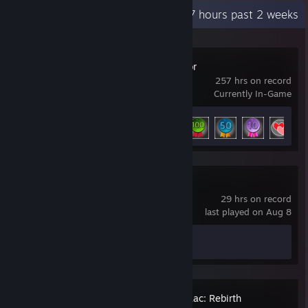
Recent Activity
39.7 hours past 2 weeks
Tabletop Simulator
257 hrs on record
Currently In-Game
Achievement Progress
5 of 26
Fear & Hunger
29 hrs on record
last played on Aug 8
Achievement Progress
0 of 1
The Binding of Isaac: Rebirth