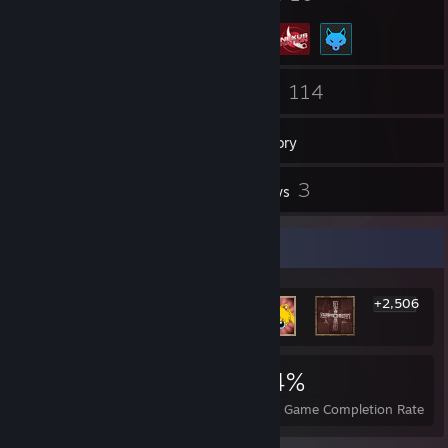
49
114
Friends
Games
Inventory
16
3
Screenshots
Reviews
Rarest Achievement Showcase
+2,506
2,512
1
34%
Achievements
Perfect Games
Avg. Game Completion Rate