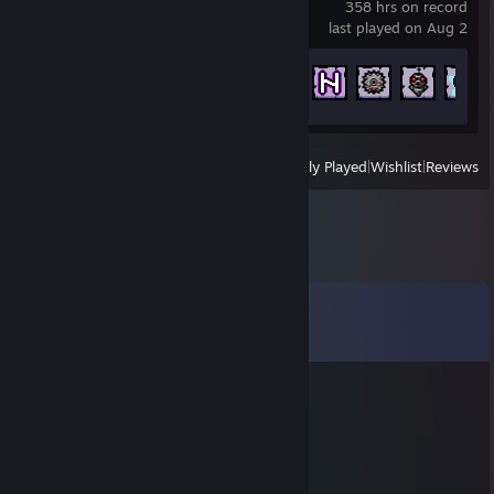
358 hrs on record
last played on Aug 2
Achievement Progress
372 of 641
View
All Recently Played
|
Wishlist
|
Reviews
Comments
View all
12
comments
emberlynx
May 11 @ 10:08am
yoo bro, add me! :)
🌑Kyouka🎭