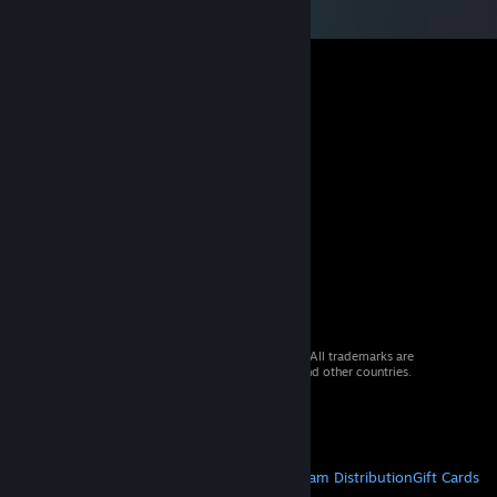
© 2026 Valve Corporation. All rights reserved. All trademarks are
property of their respective owners in the US and other countries.
VAT included in all prices where applicable.
Get Mobile Apps
STEAM
About Steam
Steam SSA
Steamworks
Steam Distribution
Gift Cards