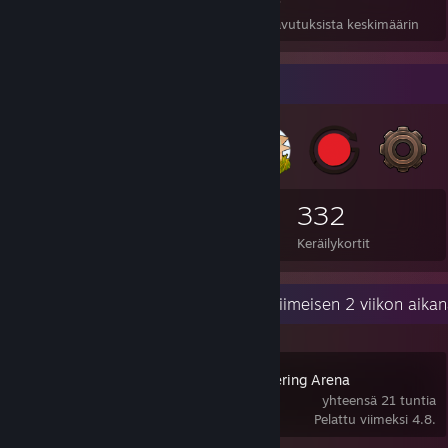
Saavutukset
Läpipelatut
Pelien saavutuksista keskimäärin
Merkkikeräilijä
79
1
332
Ansaitut merkit
Ansaitut kiiltomerkit
Keräilykortit
Viimeaikainen toiminta
30,8 tuntia viimeisen 2 viikon aika
Magic: The Gathering Arena
yhteensä 21 tuntia
Pelattu viimeksi 4.8.