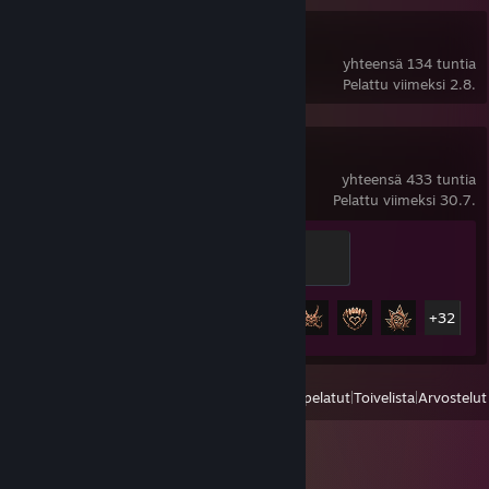
Guild Wars 2®
yhteensä 134 tuntia
Pelattu viimeksi 2.8.
Baldur's Gate 3
yhteensä 433 tuntia
Pelattu viimeksi 30.7.
Tadpole
100 pistettä
Saavutustilastot
37 / 54
+32
Näytä
Kaikki viimeksi pelatut
|
Toivelista
|
Arvostelut