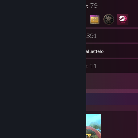
5
79
Profiilipalkinnot
Merkit
5
391
Ryhmät
Pelit
Tavaraluettelo
226
11
Kuvakaappaukset
Videot
19
Arvostelut
Perfektionistin esittelykokonaisuus