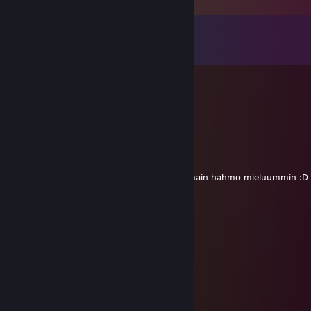
Kommentit
Näytä kaikki
12
kommenttia
Rasmus
5.12.2018 klo 13.55
You got some nice tekken moves sir, :-)
Nanskari
28.2.2018 klo 6.28
Joo todellaki! Pitäis vaa updatee ja laittaa main hahmo mieluummin :D
Nanskari
20.6.2016 klo 4.45
veikkaaaaa :D
SutraFrequency
30.6.2013 klo 7.33
:) Thank you