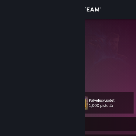
Kirjaudu sisään
Kauppa
Cutsman
Yhteisö
Tietoa
Twitch
[www.twitch.tv]
NoSound Gaming
[www.nosoundgaming.org]
Tuki
Näytä lisätietoja
No mission too hard
No challenge too big
Vaihda kieli
Because I was born
Palvelusvuodet
Taso
Born to be epic
42
1,000 pistettä
Hanki Steam-mobiilisovellus
Näytä työpöytäsivusto
Kirjautunut ulos