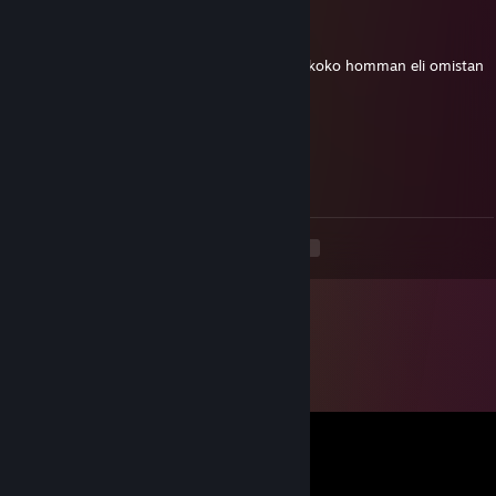
Cutsman
23.8.2012 klo 6.22
:D ? jos meinaat nsg niin oon alottanu ton koko homman eli omistan
nsg. ^^
RippOut
23.8.2012 klo 5.31
Ai että oikein upseereita sitä ollaan.
<
>