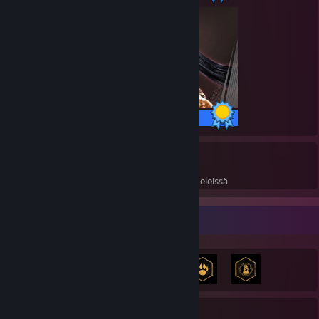
47 / 47 saavutusta
6
296
Läpipelatut
Saavutukset täydellisissä peleissä
Saavutusesittely
4 241
6
33 %