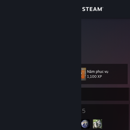
Đăng nhập
Cửa hàng
eisberg71
Saarland, Germany
Cộng đồng
Thông tin
Năm phục vụ
Cấp
Hỗ trợ
22
1,100 XP
Thay đổi ngôn ngữ
Rời mạng
Cài ứng dụng Steam di động
24
5
Huy hiệu
Nhóm
Xem web cho desktop