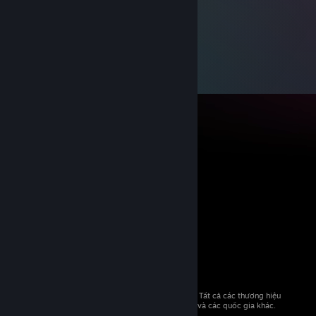
© 2026 Valve Corporation. Bảo lưu mọi quyền. Tất cả các thương hiệu
là tài sản của chủ sở hữu tương ứng tại Hoa Kỳ và các quốc gia khác.
Giá đã bao gồm VAT (nếu có).