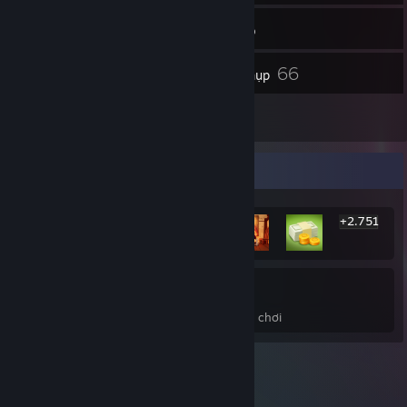
6
Bạn bè
Kho đồ
66
Ảnh chụp
7
Video
Trưng bày thành tựu hiếm nhất
+2.751
2.757
21%
Thành tựu
Bình quân hoàn thành trò chơi