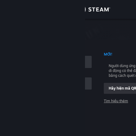
Đăng nhập
Cửa hàng
hập
Cộng đồng
NG TÊN TÀI KHOẢN
MỚI!
Thông tin
Người dùng ứng
di động có thể 
Hỗ trợ
bằng cách quét
Hãy hiện mã Q
Thay đổi ngôn ngữ
Tìm hiểu thêm
Cài ứng dụng Steam di động
Đăng nhập
Xem web cho desktop
Giúp với, tôi không thể đăng nhập