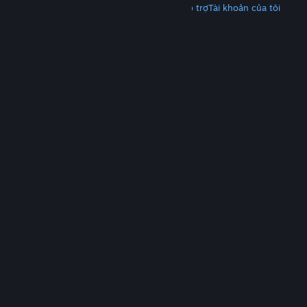
Tải Steam
Tải ứng dụng di động
Nhận hỗ trợ
Tài khoản của tôi
© Valve Corporation. Bảo lưu mọi quyền. Tất cả các
thương hiệu là tài sản của chủ sở hữu tương ứng tại
Hoa Kỳ và các quốc gia khác.
Chính sách bảo mật
|
Pháp lý
|
Hỗ trợ tiếp cận
|
Thỏa thuận người đăng
ký Steam
|
Hoàn tiền
|
Về cookie