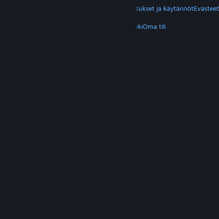
Yksityisyys
Helppokäyttötoiminnot
Ilmoitukset ja käytännöt
Evästeet
LISÄTIETOA
Hanki Steam
Mobiilisovellukset
Asiakastuki
Oma tili
© Valve Corporation. Kaikki oikeudet pidätetään.
Kaikki tavaramerkit ovat omistajiensa omaisuutta
Yhdysvalloissa ja kaikkialla maailmassa.