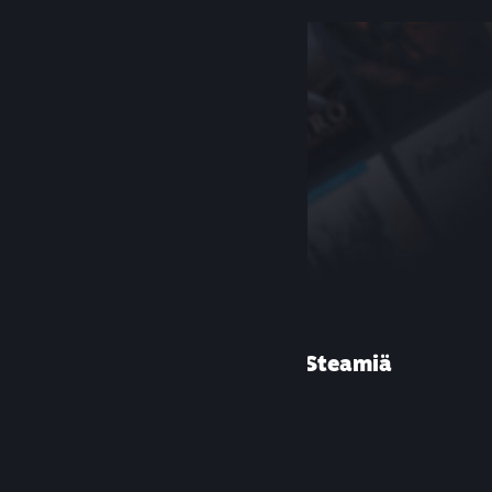
Etkö ole käyttänyt Steamiä
aiemmin?
Luo tili