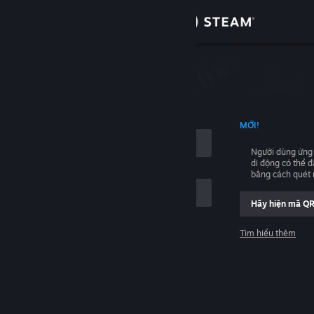
Đăng nhập
Cửa hàng
hập
Cộng đồng
NG TÊN TÀI KHOẢN
MỚI!
Thông tin
Người dùng ứng
di động có thể 
Hỗ trợ
bằng cách quét
Hãy hiện mã Q
Thay đổi ngôn ngữ
Tìm hiểu thêm
Cài ứng dụng Steam di động
Đăng nhập
Xem web cho desktop
Giúp với, tôi không thể đăng nhập