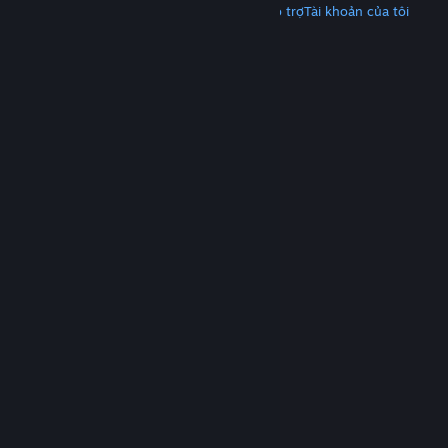
Tải Steam
Tải ứng dụng di động
Nhận hỗ trợ
Tài khoản của tôi
© Valve Corporation. Bảo lưu mọi quyền. Tất cả các
thương hiệu là tài sản của chủ sở hữu tương ứng tại
Hoa Kỳ và các quốc gia khác.
Chính sách bảo mật
|
Pháp lý
|
Hỗ trợ tiếp cận
|
Thỏa thuận người đăng
ký Steam
|
Hoàn tiền
|
Về cookie