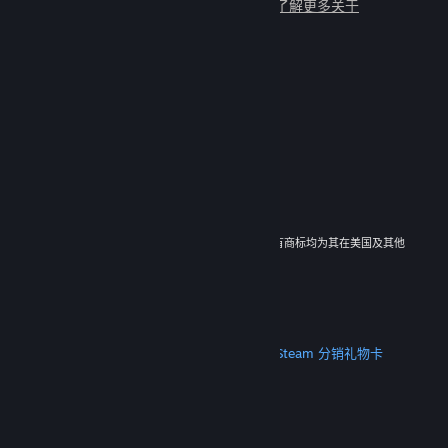
与数百万新朋友一起畅玩吧！
了解更多关于
Steam 的信息
© 2026 Valve Corporation。保留所有权利。所有商标均为其在美国及其他
国家/地区的各自持有者所有。
所有的价格均已包含增值税（如适用）。
下载手机应用
STEAM
关于 Steam
Steam 订户协议
Steamworks
Steam 分销
礼物卡
VALVE
关于 Valve
工作机会
硬件
回收
法律信息
隐私
无障碍
通知与政策
Cookie
退款
更多