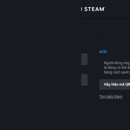
Đăng nhập
Cửa hàng
hập
Cộng đồng
NG TÊN TÀI KHOẢN
MỚI!
Thông tin
Người dùng ứng
di động có thể 
Hỗ trợ
bằng cách quét
Hãy hiện mã Q
Thay đổi ngôn ngữ
Tìm hiểu thêm
Cài ứng dụng Steam di động
Đăng nhập
Xem web cho desktop
Giúp với, tôi không thể đăng nhập