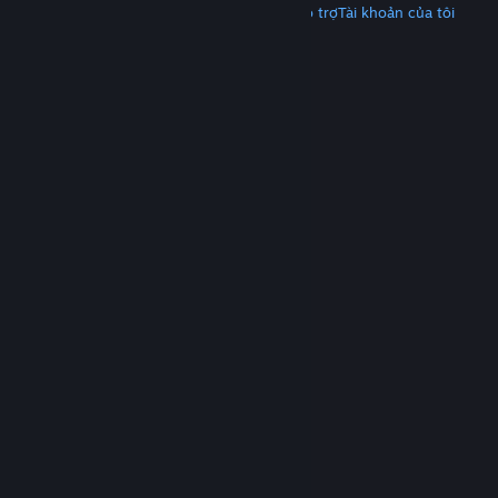
Tải Steam
Tải ứng dụng di động
Nhận hỗ trợ
Tài khoản của tôi
© Valve Corporation. Bảo lưu mọi quyền. Tất cả các
thương hiệu là tài sản của chủ sở hữu tương ứng tại
Hoa Kỳ và các quốc gia khác.
Chính sách bảo mật
|
Pháp lý
|
Hỗ trợ tiếp cận
|
Thỏa thuận người đăng
ký Steam
|
Hoàn tiền
|
Về cookie