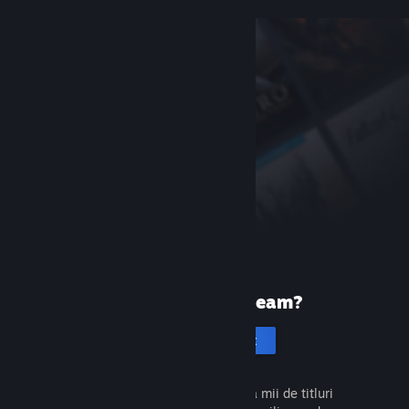
Prima dată pe Steam?
Creează un cont
Este gratuit și ușor. Descoperă mii de titluri