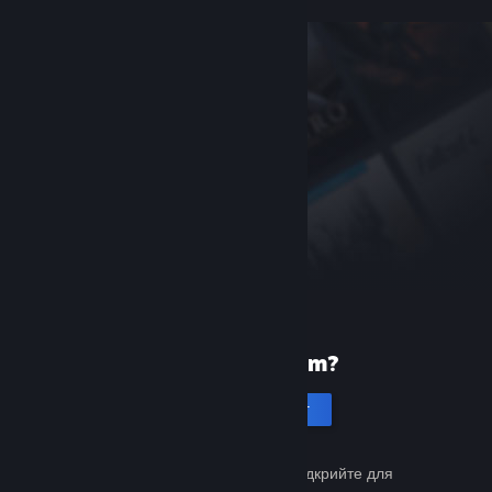
Уперше в Steam?
Створити акаунт
Це просто й безкоштовно. Відкрийте для