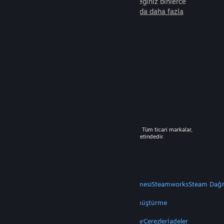
arkadaşla beraber oynayabileceğiniz binlerce
oyunu keşfedin.
Steam hakkında daha fazla
bilgi edinin.
© 2026 Valve Corporation. Tüm hakları saklıdır. Tüm ticari markalar,
ABD ve diğer ülkelerde ilgili sahiplerinin mülkiyetindedir.
Geçerli yerlerde fiyatlara KDV dâhildir.
Mobil Uygulamaları Edin
STEAM
Steam Hakkında
Steam Abonelik Sözleşmesi
Steamworks
Steam Dağı
VALVE
Valve Hakkında
Kariyer
Donanım
Geri Dönüştürme
YASAL
Gizlilik
Erişilebilirlik
Bildirimler ve Politikalar
Çerezler
İadeler