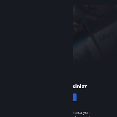
Steam'de yeni misiniz?
Hesap oluştur
Ücretsiz ve kolaydır. Milyonlarca yeni