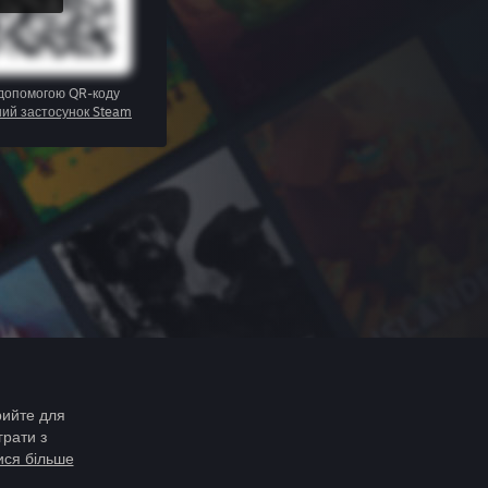
 допомогою QR-коду
ний застосунок Steam
рийте для
грати з
ися більше