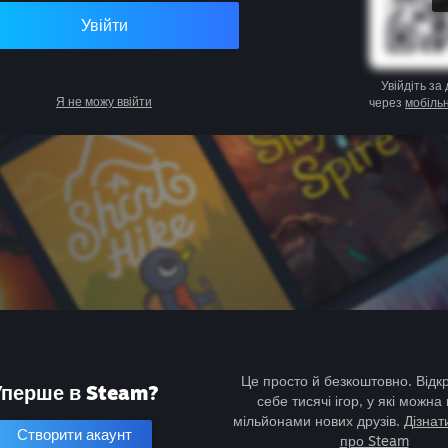
Увійти
Увійдіть за
Я не можу ввійти
через
мобіль
Це просто й безкоштовно. Відк
Уперше в Steam?
себе тисячі ігор, у які можна 
мільйонами нових друзів.
Дізнат
Створити акаунт
про Steam