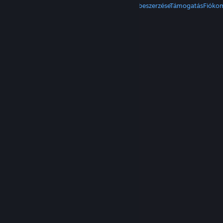
A Steam beszerzése
Mobilalkalmazások beszerzése
Támogatás
Fióko
© Valve Corporation. Minden jog fenntartva. A
védjegyek jogos tulajdonosaiké az Egyesült
Államokban és más országokban.
Adatvédelmi
szabályzat
|
Jogi információk
|
Hozzáférhetőség
|
Steam előfizetői szerződés
|
Visszatérítések
|
Sütik