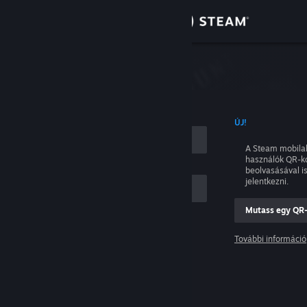
Bejelentkezés
Áruház
tkezés
Közösség
NÉVVEL
ÚJ!
Névjegy
A Steam mobila
használók QR-k
Támogatás
beolvasásával i
jelentkezni.
Nyelvváltás
Mutass egy QR
ám
A Steam mobilalkalmazás beszerzése
További információ
Belépés
Asztali weboldalra váltás
Segítség, nem tudok bejelentkezni