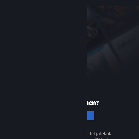
Új vagy a Steamen?
Hozz létre fiókot
Ingyenes és egyszerű. Fedezd fel játékok