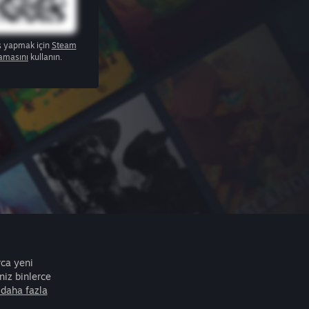
ş yapmak için
Steam
amasını
kullanın.
rca yeni
iz binlerce
daha fazla