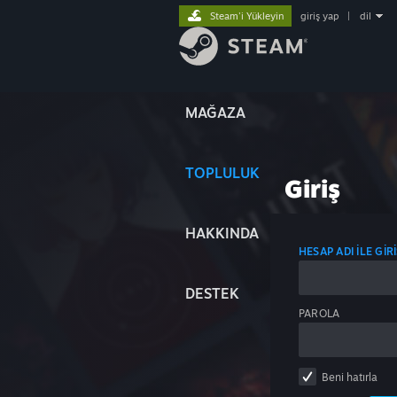
Steam'i Yükleyin
giriş yap
|
dil
MAĞAZA
TOPLULUK
Giriş
HAKKINDA
HESAP ADI ILE GIR
DESTEK
PAROLA
Beni hatırla