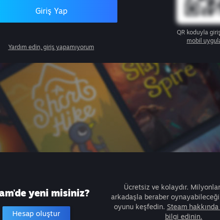
Giriş Yap
QR koduyla giri
mobil uygul
Yardım edin, giriş yapamıyorum
Ücretsiz ve kolaydır. Milyonla
am'de yeni misiniz?
arkadaşla beraber oynayabileceğin
oyunu keşfedin.
Steam hakkında 
Hesap oluştur
bilgi edinin.