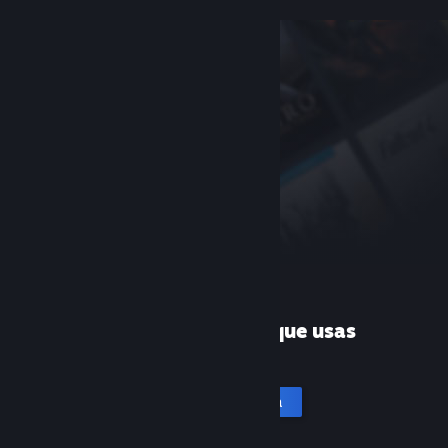
¿Es la primera vez que usas
Steam?
Crea una cuenta