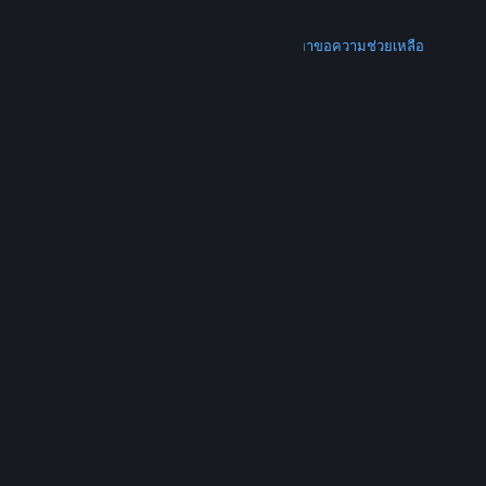
การคืนเงิน
เพิ่มเติม
ดาวน์โหลด Steam
ดาวน์โหลดแอปแบบพกพา
ขอความช่วยเหลือ
บัญชีของฉัน
© Valve Corporation สงวนลิขสิทธิ์ เครื่องหมายการค้า
ทั้งหมดเป็นทรัพย์สินของเจ้าของที่เกี่ยวข้องในสหรัฐอเมริกา