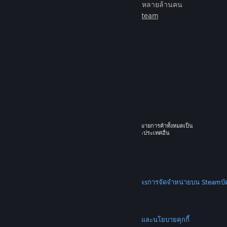
เกมเพื่อเล่นกับเพื่อนใหม่มากมายหลายล้านคน
เรียนรู้เพิ่มเติมเกี่ยวกับ Steam
© 2026 Valve Corporation สงวนลิขสิทธิ์ เครื่องหมายการค้าทั้งหมดเป็น
ทรัพย์สินของเจ้าของที่เกี่ยวข้องในสหรัฐอเมริกาและประเทศอื่น
ราคาทั้งหมดรวมภาษีมูลค่าเพิ่มแล้ว
ดาวน์โหลดแอปแบบพกพา
STEAM
เกี่ยวกับ Steam
SSA ของ Steam
Steamworks
การจัดจำหน่ายบน Steam
บ
VALVE
เกี่ยวกับ Valve
งาน
ฮาร์ดแวร์
การรีไซเคิล
กฎหมาย
ความเป็นส่วนตัว
การช่วยการเข้าถึง
ประกาศและนโยบาย
คุกกี้