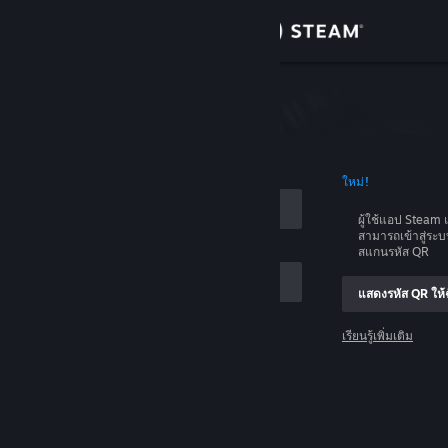
เข้าสู่ระบบ
ร้านค้า
บบ
ชุมชน
อบัญชี
ใหม่!
เกี่ยวกับ
ผู้ใช้แอป Stea
สามารถเข้าสู่ระ
ฝ่ายสนับสนุน
สแกนรหัส QR
แสดงรหัส QR ให้ฉ
เปลี่ยนภาษา
เรียนรู้เพิ่มเติม
รับแอป Steam แบบพกพา
เข้าสู่ระบบ
ชมเว็บไซต์สำหรับเดสก์ท็อป
ช่วยด้วย ฉันเข้าสู่ระบบไม่ได้