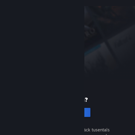
Ny på Steam?
Skapa ett konto
Det är gratis och enkelt. Upptäck tusentals