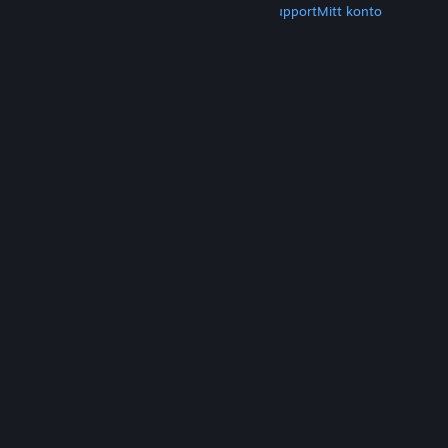
Hämta Steam
Hämta mobilappar
Kundsupport
Mitt konto
© Valve Corporation. Alla rättigheter förbehållna.
Alla varumärken tillhör respektive ägare i USA och
andra länder.
Integritetspolicy
|
Juridisk
information
|
Tillgänglighet
|
Steams
abonnentavtal
|
Återbetalningar
|
Cookies