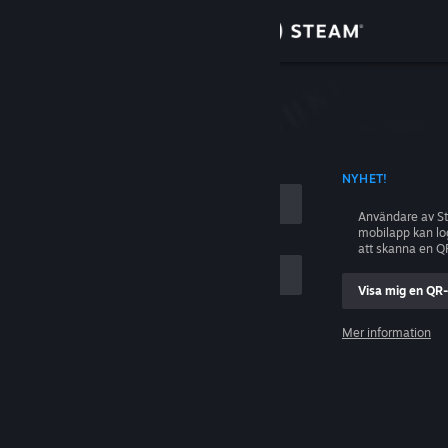
Logga in
Butik
ing
Gemenskap
D KONTONAMN
NYHET!
Om
Användare av S
mobilapp kan l
Support
att skanna en Q
Visa mig en QR
Byt språk
ig
Mer information
Skaffa Steams mobilapp
Logga in
Se skrivbordswebbplats
Hjälp, jag kan inte logga in