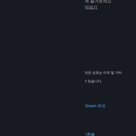
임을 전 세계 새로운 친구들과 힘께 즐겨보세요.
Steam에 관해 자세히 알아보기
© 2026 Valve Corporation. All rights reserved. 모든 상표는 미국 및 기타
국가에서 해당 소유자의 재산입니다.
해당하는 경우 모든 가격에 부가가치세가 포함되어 있습니다.
모바일 앱 다운로드
STEAM
Steam 정보
Steam 이용 약관
Steamworks
Steam 배포
기프트 카드
VALVE
Valve 소개
채용 정보
하드웨어
재활용
법적 고지
개인정보 처리방침
접근성
고지 및 정책
쿠키
환불