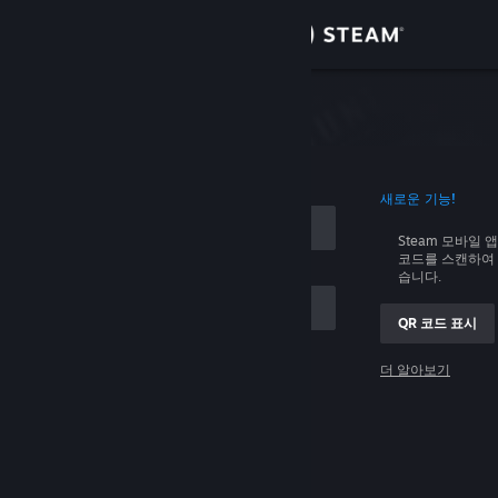
로그인
상점
커뮤니티
로그인
새로운 기능!
정보
Steam 모바일 
코드를 스캔하여 
지원
습니다.
QR 코드 표시
언어 변경
 저장
더 알아보기
Steam 모바일 앱 다운로드
로그인
PC 웹사이트 보기
로그인 관련 문제