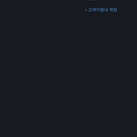
더 보기
Steam 다운로드
모바일 앱 다운로드
Steam 고객지원
내 계정
© Valve Corporation. 모든 권리 보유. 모든 상표는 미국
및 기타 국가에서 각각 해당 소유자의 재산입니다.
개인정
보 처리방침
|
법적 고지
|
접근성
|
Steam 이용 약관
|