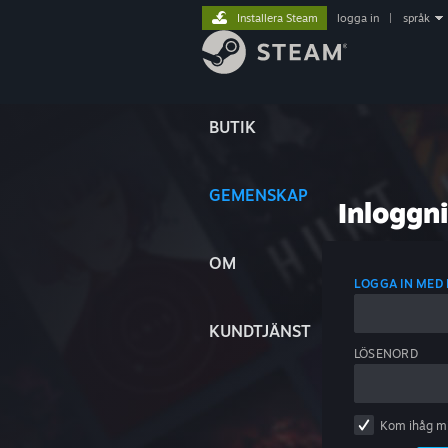
Installera Steam
logga in
|
språk
BUTIK
GEMENSKAP
Inloggn
OM
LOGGA IN ME
KUNDTJÄNST
LÖSENORD
Kom ihåg m