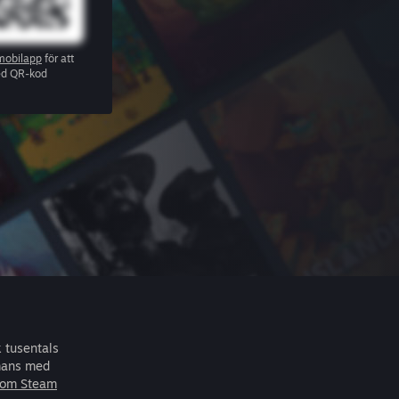
mobilapp
för att
ed QR-kod
k tusentals
mans med
 om Steam