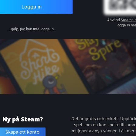
Logga in
Använd
Steams 
logga in m
Hjälp, jag kan inte logga in
Ny på Steam?
Det är gratis och enkelt. Upptäc
spel som du kan spela tillsam
miljoner av nya vänner.
Läs mer
Skapa ett konto