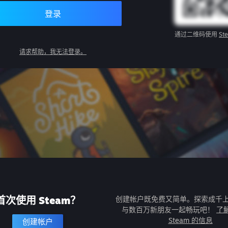
登录
通过二维码使用
St
请求帮助，我无法登录。
首次使用 Steam？
创建帐户既免费又简单。探索成千
与数百万新朋友一起畅玩吧！
了
Steam 的信息
创建帐户