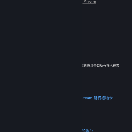
朋友一起遊玩。
深入了解 Steam
© 2026 Valve Corporation。版權所有。所有商標皆為其各自所有權人在美
國與其它國家（地區）之財產。
所有價格均包含增值稅（如適用）。
取得行動應用程式
STEAM
關於 Steam
Steam 訂戶協議
Steamworks
Steam 發行
禮物卡
VALVE
關於 Valve
人才招募
硬體
回收
法務
隱私
輔助功能
公告與政策
Cookie
退款
更多
取得 Steam
取得行動應用程式
聯絡客服
我的帳戶