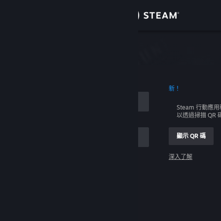
登入
商店
社群
新！
關於
Steam 行動應
以透過掃描 QR
客服
顯示 QR 碼
變更語言
深入了解
取得 Steam 行動應用程式
登入
檢視電腦版網頁
幫幫我，我無法登入