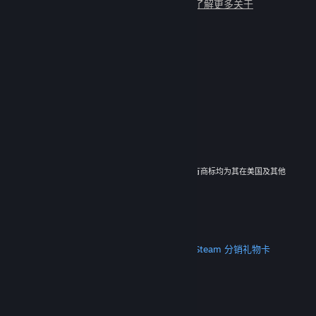
与数百万新朋友一起畅玩吧！
了解更多关于
Steam 的信息
© 2026 Valve Corporation。保留所有权利。所有商标均为其在美国及其他
国家/地区的各自持有者所有。
所有的价格均已包含增值税（如适用）。
下载手机应用
STEAM
关于 Steam
Steam 订户协议
Steamworks
Steam 分销
礼物卡
VALVE
关于 Valve
工作机会
硬件
回收
法律信息
隐私
无障碍
通知与政策
Cookie
退款
更多