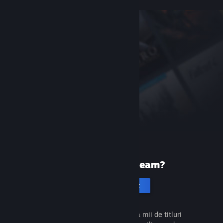
Prima dată pe Steam?
Creează un cont
Este gratuit și ușor. Descoperă mii de titluri