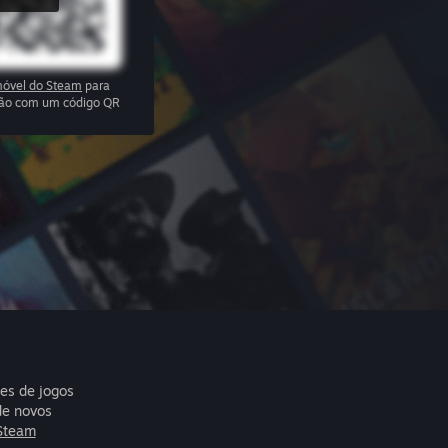
óvel do Steam
para
ssão com um código QR
res de jogos
de novos
Steam