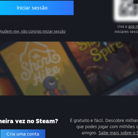
Iniciar sessão
Usa a
app m
Ajudem-me, não consigo iniciar sessão
iniciares se
meira vez no Steam?
É gratuito e fácil. Descobre milha
que podes jogar com milhões 
amigos.
Sabe mais sobre o 
Cria uma conta