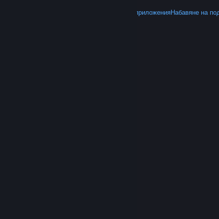
ОЩЕ
Вземете Steam
Вземане на мобилните приложения
Набавяне на по
© Valve Corporation. Всички права запазени. Всички
търговски марки принадлежат на съответните им
собственици в САЩ и други страни.
Декларация за
поверителност
|
Юридическа информация
|
Достъпност
|
Условия за ползване на Steam
|
Възстановявания
|
Бисквитки