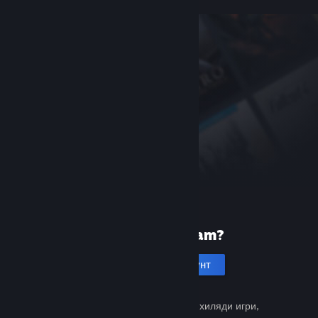
Нови сте в Steam?
Създаване на акаунт
Безплатно и лесно. Открийте хиляди игри,