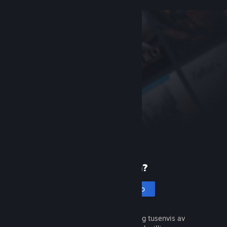
Ny på Steam?
Opprett en konto
Det er gratis og enkelt. Oppdag tusenvis av