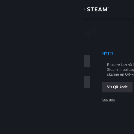
Logg inn
Butikk
ing
Samfunn
 KONTONAVN
NYTT!
Om
Brukere kan nå 
Steam-mobilapp
Kundestøtte
skanne en QR-k
Vis QR-kode
Bytt språk
Les mer
Skaff deg Steam-appen på mobil
Logg inn
Vis skrivebordsversjon
Hjelp, jeg kan ikke logge inn