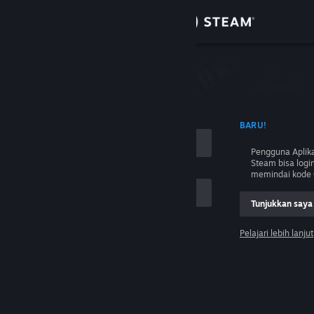
Login
Toko
Komunitas
 NAMA AKUN
BARU!
Tentang
Pengguna Aplika
Steam bisa logi
Bantuan
memindai kode 
Tunjukkan saya
Ubah bahasa
Pelajari lebih lanjut
Dapatkan Aplikasi Seluler Steam
Login
Lihat situs web desktop
Tolong, saya tidak bisa login