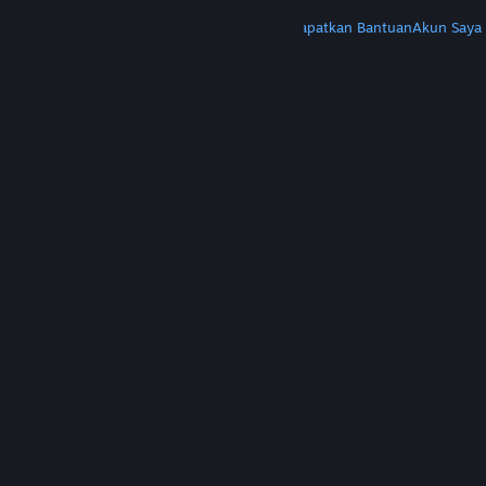
LAINNYA
Instal Steam
Dapatkan Aplikasi Seluler
Dapatkan Bantuan
Akun Saya
© Valve Corporation. Hak cipta dilindungi Undang-
Undang. Semua merek dagang merupakan hak
pemilik dari negara AS dan negara lainnya.
Kebijakan Privasi
|
Legal
|
Aksesibilitas
|
Perjanjian Pelanggan Steam
|
Pengembalian Dana
|
Cookie