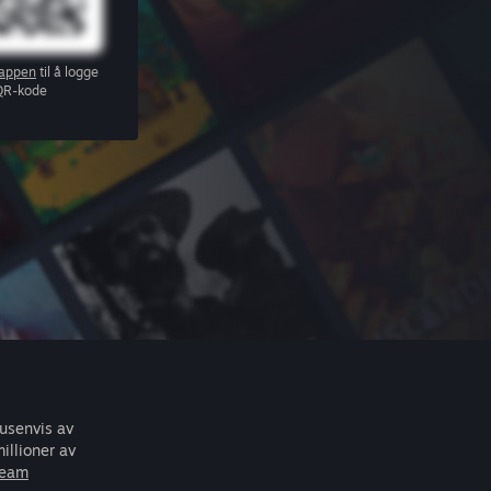
appen
til å logge
QR-kode
tusenvis av
illioner av
team