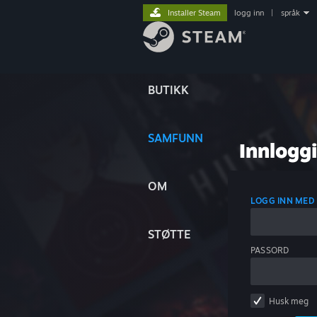
Installer Steam
logg inn
|
språk
BUTIKK
SAMFUNN
Innlogg
OM
LOGG INN MED
STØTTE
PASSORD
Husk meg