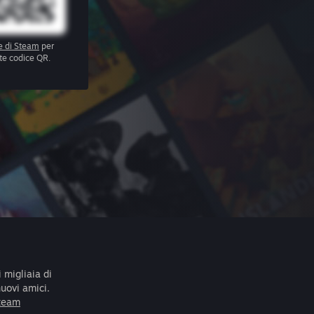
e di Steam
per
te codice QR.
 migliaia di
nuovi amici.
Steam