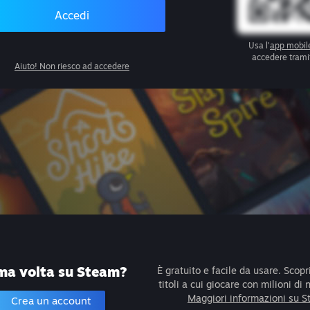
Accedi
Usa l'
app mobil
accedere trami
Aiuto! Non riesco ad accedere
ma volta su Steam?
È gratuito e facile da usare. Scopri
titoli a cui giocare con milioni di 
Maggiori informazioni su 
Crea un account