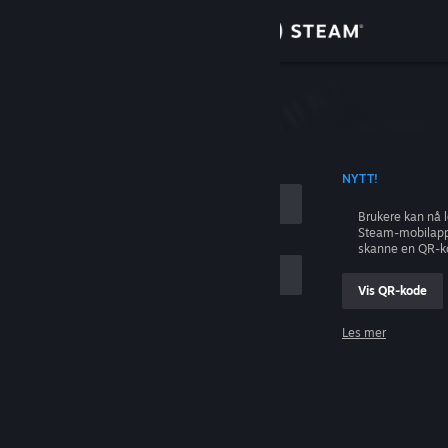
Logg inn
Butikk
ing
Samfunn
 KONTONAVN
NYTT!
Om
Brukere kan nå 
Steam-mobilapp
Kundestøtte
skanne en QR-k
Vis QR-kode
Bytt språk
Les mer
Skaff deg Steam-appen på mobil
Logg inn
Vis skrivebordsversjon
Hjelp, jeg kan ikke logge inn