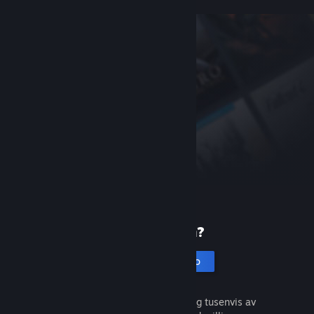
Ny på Steam?
Opprett en konto
Det er gratis og enkelt. Oppdag tusenvis av