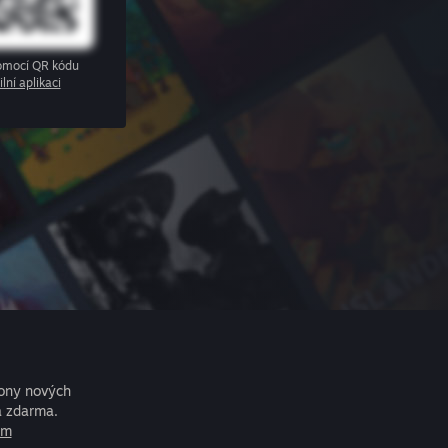
pomocí QR kódu
lní aplikaci
iony nových
a zdarma.
am