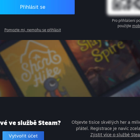
Přihlásit se
Pro přihlášení 
použijte
mobi
Pomozte mi, nemohu se přihlásit
vé ve službě Steam?
Objevte tisíce skvělých her a mil
přátel. Registrace je navíc zcel
Zjistit více o službě Ste
Vytvořit účet