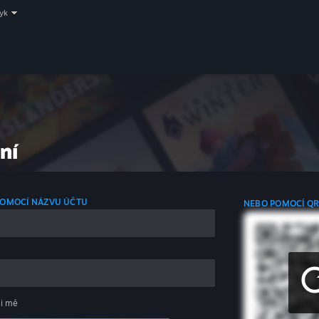
zyk
ní
 POMOCÍ NÁZVU ÚČTU
NEBO POMOCÍ Q
si mě