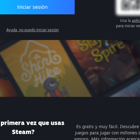
Iniciar sesión
Usa la
apli
para iniciar 
Ayuda, no puedo iniciar sesión
a primera vez que usas
Es gratis y muy fácil. Descubre
Steam?
juegos para jugar con millones 
amigos.
Más información acerca