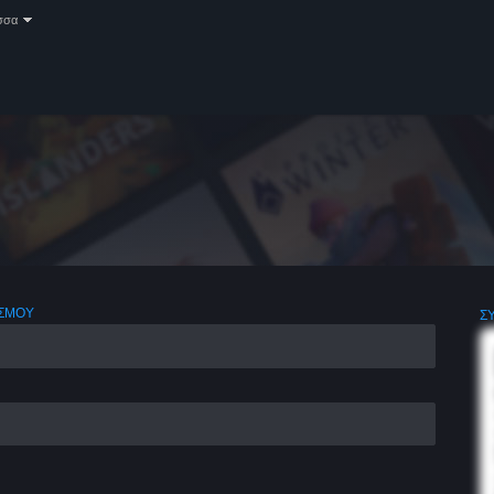
σσα
ΑΣΜΟΎ
Σ