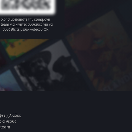
Χρησιμοποιήστε την
εφαρμογή
Steam για κινητές συσκευές
για να
συνδεθείτε μέσω κωδικού QR
τε χιλιάδες
ρια νέους
Steam