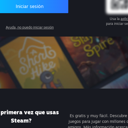
Iniciar sesión
Usa la
apli
para iniciar 
Ayuda, no puedo iniciar sesión
a primera vez que usas
Es gratis y muy fácil. Descubre
Steam?
juegos para jugar con millones 
amigos.
Más información acerca