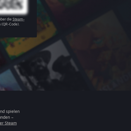
über die
Steam-
 (QR-Code).
nd spielen
unden –
er Steam