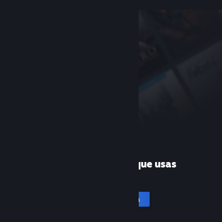
¿Es la primera vez que usas
Steam?
Crea una cuenta