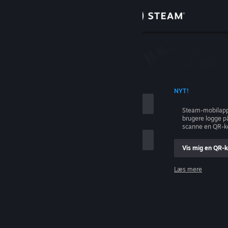
Log på
Butik
Fællesskab
ONTONAVN
NYT!
Om
Steam-mobilapp
brugere logge p
Support
scanne en QR-k
Vis mig en QR-
Skift sprog
Læs mere
Hent Steam-mobilappen
Log på
Vis desktop-webside
Hjælp, jeg kan ikke logge på