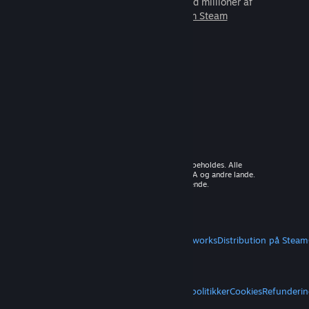
som du kan spille sammen med millioner af
nye venner.
Lær mere om Steam
© 2026 Valve Corporation. Alle rettigheder forbeholdes. Alle
varemærker tilhører deres respektive ejere i USA og andre lande.
Moms inkluderet i alle priser, hvor det er gældende.
Hent mobilapps
STEAM
Om Steam
Steam-abonnentaftale
Steamworks
Distribution på Steam
VALVE
Om Valve
Karriere
Hardware
Genbrug
JURIDISK
Privatliv
Tilgængelighed
Meddelelser og politikker
Cookies
Refunderin
MERE