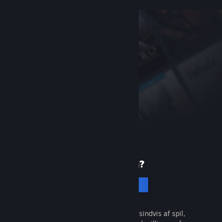
Ny på Steam?
Opret en konto
Det er gratis og nemt. Opdag tusindvis af spil,