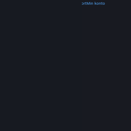
Hent Steam
Hent mobilapps
Kundesupport
Min konto
© Valve Corporation. Alle rettigheder forbeholdes.
Alle varemærker tilhører deres respektive
indehavere i USA og andre lande.
Fortrolighedspolitik
|
Juridisk
|
Tilgængelighed
|
Steam-abonnentaftale
|
Refunderinger
|
Cookies