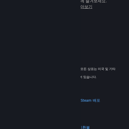
임을 전 세계 새로운 친구들과 힘께 즐겨보세요.
Steam에 관해 자세히 알아보기
© 2026 Valve Corporation. All rights reserved. 모든 상표는 미국 및 기타
국가에서 해당 소유자의 재산입니다.
해당하는 경우 모든 가격에 부가가치세가 포함되어 있습니다.
모바일 앱 다운로드
STEAM
Steam 정보
Steam 이용 약관
Steamworks
Steam 배포
기프트 카드
VALVE
Valve 소개
채용 정보
하드웨어
재활용
법적 고지
개인정보 처리방침
접근성
고지 및 정책
쿠키
환불