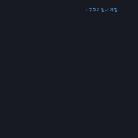
더 보기
Steam 다운로드
모바일 앱 다운로드
Steam 고객지원
내 계정
© Valve Corporation. 모든 권리 보유. 모든 상표는 미국
및 기타 국가에서 각각 해당 소유자의 재산입니다.
개인정
보 처리방침
|
법적 고지
|
접근성
|
Steam 이용 약관
|