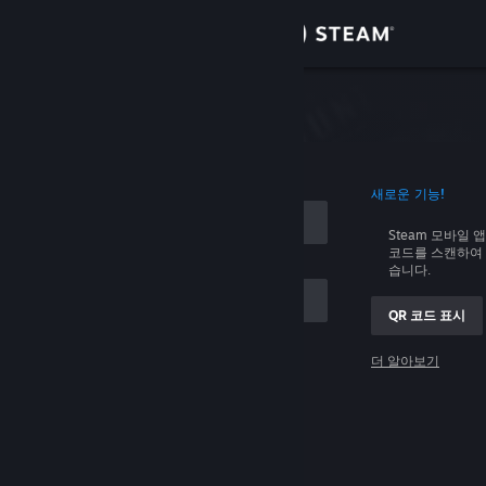
로그인
상점
커뮤니티
로그인
새로운 기능!
정보
Steam 모바일 
코드를 스캔하여 
지원
습니다.
QR 코드 표시
언어 변경
 저장
더 알아보기
Steam 모바일 앱 다운로드
로그인
PC 웹사이트 보기
로그인 관련 문제