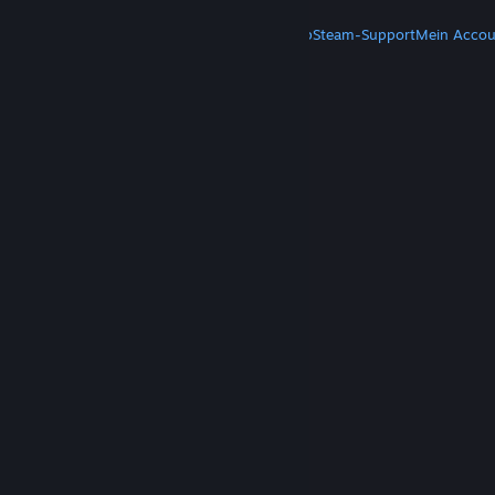
MEHR
Steam herunterladen
Steam-Mobile-App
Steam-Support
Mein Accou
© Valve Corporation. Alle Rechte vorbehalten. Alle
Marken sind Eigentum ihrer jeweiligen Besitzer in
den USA und anderen Ländern.
Datenschutzrichtlinien
|
Rechtliches
|
Barrierefreiheit
|
Steam-Nutzungsvertrag
|