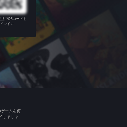
プリ
でQRコードを
インイン
のゲームを何
イしましょ