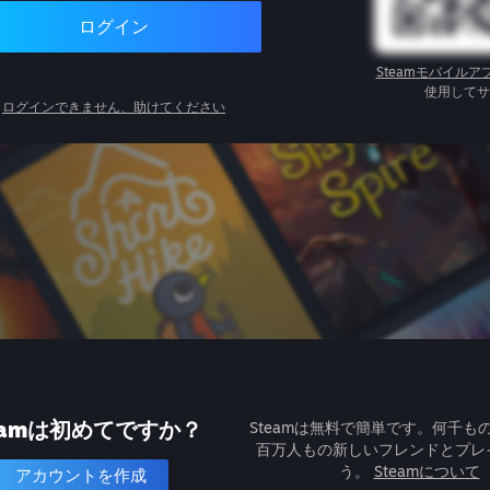
ログイン
Steamモバイルア
使用してサ
ログインできません、助けてください
eamは初めてですか？
Steamは無料で簡単です。何千も
百万人もの新しいフレンドとプレ
う。
Steamについて
アカウントを作成