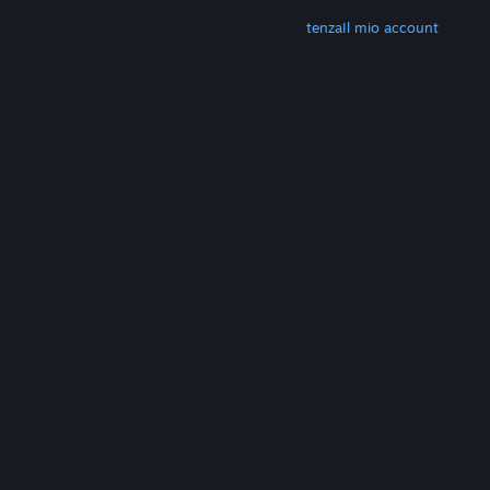
ALTRO
Scarica Steam
Scarica le app mobili
Assistenza
Il mio account