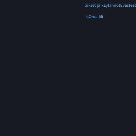
Yksityisyys
Helppokäyttötoiminnot
Ilmoitukset ja käytännöt
Evästeet
LISÄTIETOA
Hanki Steam
Mobiilisovellukset
Asiakastuki
Oma tili
© Valve Corporation. Kaikki oikeudet pidätetään.
Kaikki tavaramerkit ovat omistajiensa omaisuutta
Yhdysvalloissa ja kaikkialla maailmassa.