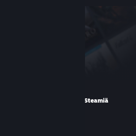
Etkö ole käyttänyt Steamiä
aiemmin?
Luo tili