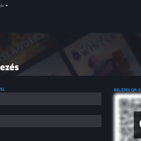
elv
kezés
VEL
BELÉPÉS QR-