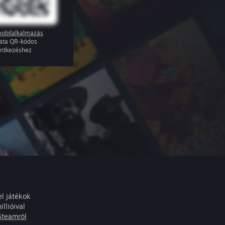
obilalkalmazás
ata QR-kódos
entkezéshez
l játékok
llióival
Steamről