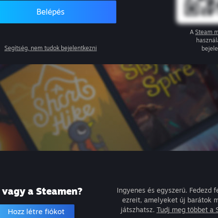
Belépés
A
Steam m
használ
Segítség, nem tudok bejelentkezni
bejel
j vagy a Steamen?
Ingyenes és egyszerű. Fedezd fe
ezreit, amelyeket új barátok mi
játszhatsz.
Tudj meg többet a 
Hozz létre fiókot