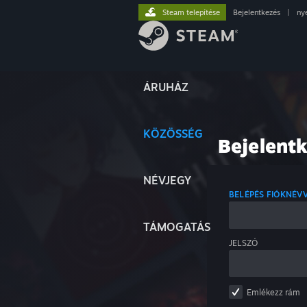
Steam telepítése
Bejelentkezés
|
ny
ÁRUHÁZ
KÖZÖSSÉG
Bejelent
NÉVJEGY
BELÉPÉS FIÓKNÉV
TÁMOGATÁS
JELSZÓ
Emlékezz rám