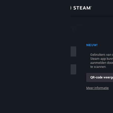
Inloggen
Winkel
n
Community
T ACCOUNTNAAM
NIEUW!
Over
Gebruikers van 
Steam-app kunn
Ondersteuning
aanmelden door
te scannen.
Taal wijzigen
QR-code weerg
e
Download de mobiele Steam-app
Meer informatie
Inloggen
Desktopwebsite weergeven
Help, ik kan niet inloggen