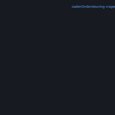
MEER
Steam downloaden
Mobiele apps downloaden
Ondersteuning vrage
© Valve Corporation. Alle rechten voorbehouden.
Alle handelsmerken zijn eigendom van hun
respectieve eigenaren in de Verenigde Staten en
andere landen.
Privacybeleid
|
Juridische
informatie
|
Toegankelijkheid
|
Steam Subscriber
Agreement
|
Terugbetalingen
|
Cookies