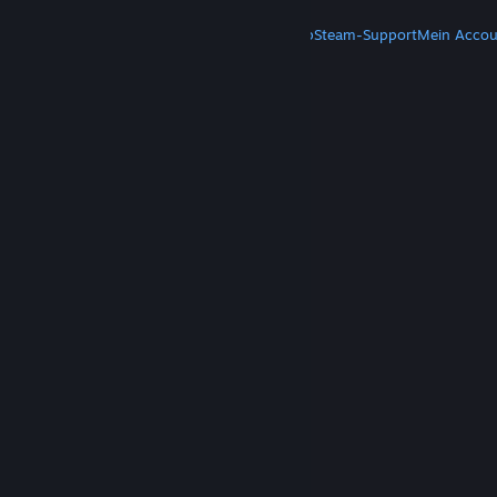
MEHR
Steam herunterladen
Steam-Mobile-App
Steam-Support
Mein Accou
© Valve Corporation. Alle Rechte vorbehalten. Alle
Marken sind Eigentum ihrer jeweiligen Besitzer in
den USA und anderen Ländern.
Datenschutzrichtlinien
|
Rechtliches
|
Barrierefreiheit
|
Steam-Nutzungsvertrag
|