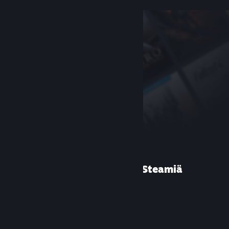
Etkö ole käyttänyt Steamiä
aiemmin?
Luo tili