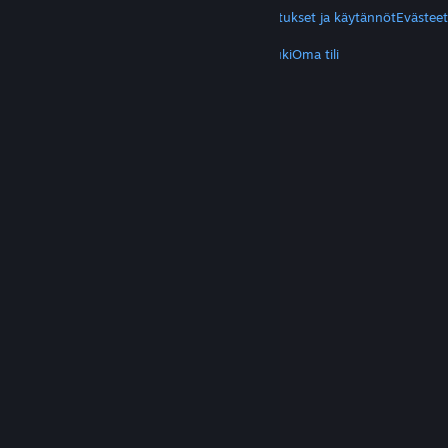
Yksityisyys
Helppokäyttötoiminnot
Ilmoitukset ja käytännöt
Evästeet
LISÄTIETOA
Hanki Steam
Mobiilisovellukset
Asiakastuki
Oma tili
© Valve Corporation. Kaikki oikeudet pidätetään.
Kaikki tavaramerkit ovat omistajiensa omaisuutta
Yhdysvalloissa ja kaikkialla maailmassa.