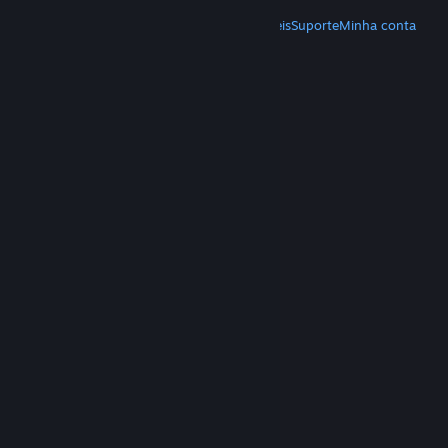
MAIS
Baixe o Steam
Baixe os aplicativos móveis
Suporte
Minha conta