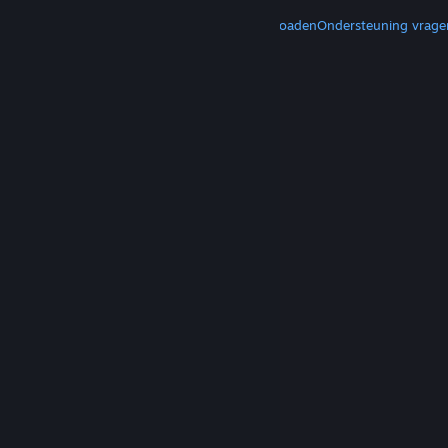
MEER
Steam downloaden
Mobiele apps downloaden
Ondersteuning vrage
© Valve Corporation. Alle rechten voorbehouden.
Alle handelsmerken zijn eigendom van hun
respectieve eigenaren in de Verenigde Staten en
andere landen.
Privacybeleid
|
Juridische
informatie
|
Toegankelijkheid
|
Steam Subscriber
Agreement
|
Terugbetalingen
|
Cookies