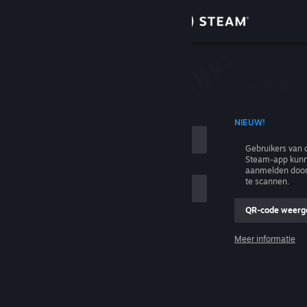
Inloggen
Winkel
n
Community
T ACCOUNTNAAM
NIEUW!
Over
Gebruikers van 
Steam-app kunn
Ondersteuning
aanmelden door
te scannen.
Taal wijzigen
QR-code weerg
e
Download de mobiele Steam-app
Meer informatie
Inloggen
Desktopwebsite weergeven
Help, ik kan niet inloggen