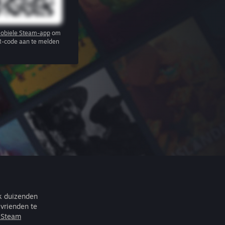
obiele Steam-app
om
R-code aan te melden
ek duizenden
vrienden te
r Steam